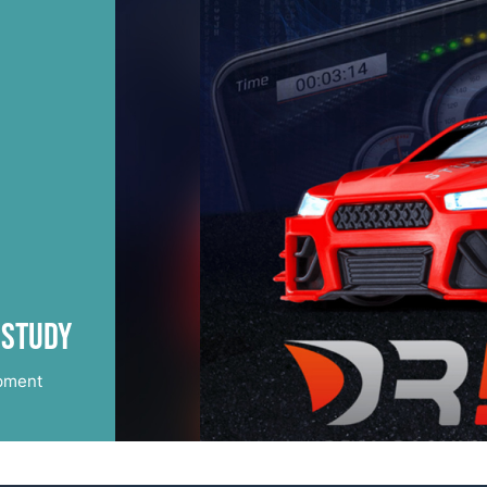
 Study
pment