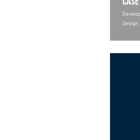
Case
Develo
Design