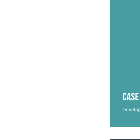
Case
Develo