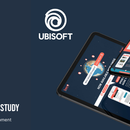
 Study
pment