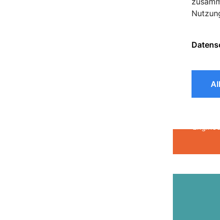
zusamme
Nutzun
Datens
Al
Case
Develo
Enginee