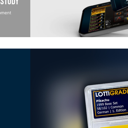
 Study
pment