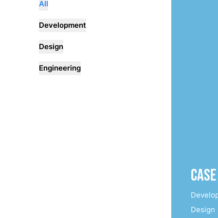
All
Development
Design
Engineering
Case
Develo
Design