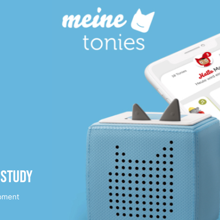
 Study
pment