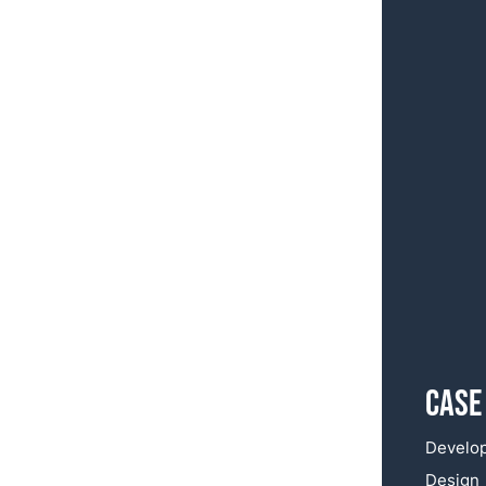
Case
Develo
Design