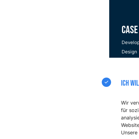
Case
Develo
Design
ICH WI
Wir ver
für soz
analysi
Website
Unsere 