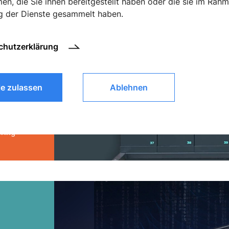
n, die Sie ihnen bereitgestellt haben oder die sie im Rahm
g der Dienste gesammelt haben.
chutzerklärung
le zulassen
Ablehnen
 Study
pment
ring