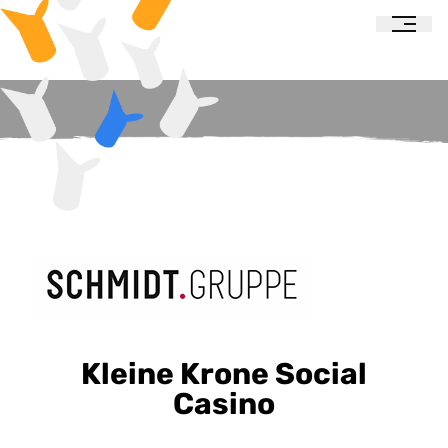
Kleine Krone Social
Casino