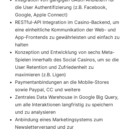
die User Authentifizierung (z.B. Facebook,
Google, Apple Connect)
RESTful-API Integration im Casino-Backend, um
eine einheitliche Kommunikation der Web- und
App-Frontends zu gewährleisten und einfach zu
halten
Konzeption und Entwicklung von sechs Meta-
Spielen innerhalb des Social Casinos, um so die
User Retention und Zufriedenheit zu
maximieren (z.B. Ligen)
Paymentanbindungen an die Mobile-Stores
sowie Paypal, CC und weitere
Zentrales Data Warehouse in Google Big Query,
um alle Interaktionen langfristig zu speichern
und zu analysieren
Anbindung eines Marketingsystems zum
Newsletterversand und zur