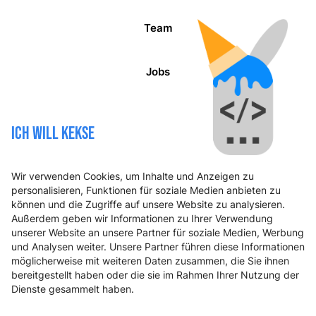
Team
Jobs
Blog
ICH WILL KEKSE
Kontakt
Wir verwenden Cookies, um Inhalte und Anzeigen zu
personalisieren, Funktionen für soziale Medien anbieten zu
können und die Zugriffe auf unsere Website zu analysieren.
Außerdem geben wir Informationen zu Ihrer Verwendung
unserer Website an unsere Partner für soziale Medien, Werbung
und Analysen weiter. Unsere Partner führen diese Informationen
möglicherweise mit weiteren Daten zusammen, die Sie ihnen
bereitgestellt haben oder die sie im Rahmen Ihrer Nutzung der
© 2026 Frozen Donkey
Impressum
Datenschutz
Cookies
Dienste gesammelt haben.
Preferably English?