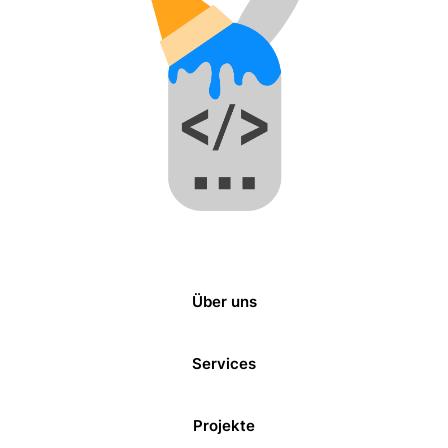
Über uns
Services
Projekte